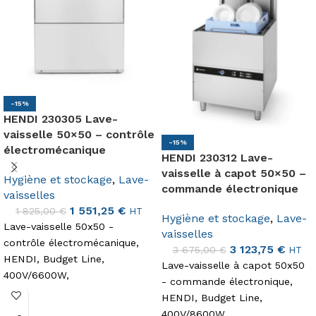
-15%
HENDI 230305 Lave-
vaisselle 50×50 – contrôle
-15%
électromécanique
HENDI 230312 Lave-
vaisselle à capot 50×50 –
Hygiène et stockage
,
Lave-
commande électronique
vaisselles
1 551,25
€
1 825,00
€
HT
Hygiène et stockage
,
Lave-
Lave-vaisselle 50x50 -
vaisselles
contrôle électromécanique,
3 123,75
€
3 675,00
€
HT
HENDI, Budget Line,
Lave-vaisselle à capot 50x50
400V/6600W,
- commande électronique,
570x600x(H)830mm
HENDI, Budget Line,
400V/8600W,