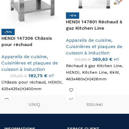
-15%
HENDI 147801 Réchaud à
gaz Kitchen Line
-15%
HENDI 147306 Châssis
Appareils de cuisine
,
pour réchaud
Cuisinières et plaques de
cuisson à induction
Appareils de cuisine
,
265,63
€
312,50
€
HT
Cuisinières et plaques de
Réchaud à gaz Kitchen Line,
cuisson à induction
HENDI, Kitchen Line, 6kW,
182,75
€
215,00
€
HT
463x480x(H)426mm
Châssis pour réchaud, HENDI,
425x425x(H)400mm
UNIQ
Stöckel
INFORMATIONS
ESPACE CLIENT