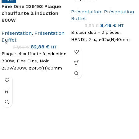
Fine Dine 239193 Plaque
Présentation
,
Présentation
chauffante à induction
Buffet
800W
8,46
€
9,95
€
HT
Brûleur duo - 2 pièces,
Présentation
,
Présentation
Buffet
HENDI, 2 u., ⌀92x(H)40mm
82,88
€
97,50
€
HT
Plaque chauffante à induction
800W, Fine Dine, Noir,
230V/800W, ⌀245x(H)80mm