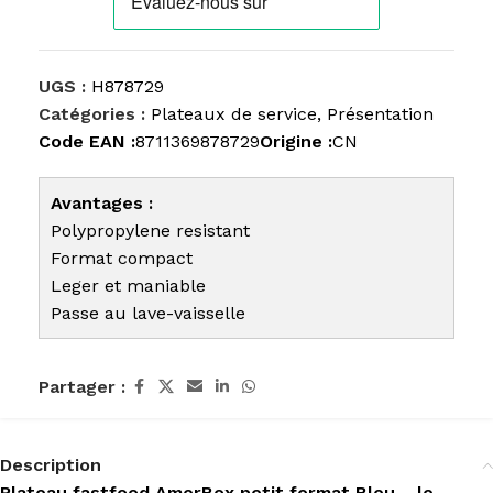
UGS :
H878729
Catégories :
Plateaux de service
,
Présentation
Code EAN :
8711369878729
Origine :
CN
Avantages :
Polypropylene resistant
Format compact
Leger et maniable
Passe au lave-vaisselle
Partager :
Description
Plateau fastfood AmerBox petit format Bleu – le