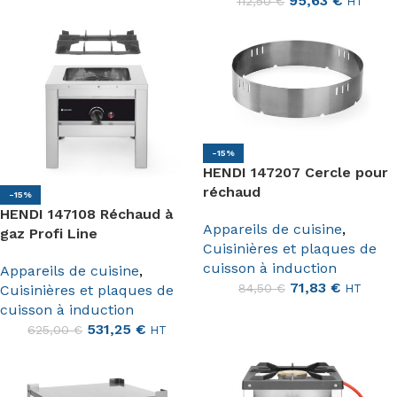
95,63
€
112,50
€
HT
-15%
HENDI 147207 Cercle pour
réchaud
-15%
HENDI 147108 Réchaud à
Appareils de cuisine
,
gaz Profi Line
Cuisinières et plaques de
cuisson à induction
Appareils de cuisine
,
71,83
€
84,50
€
Cuisinières et plaques de
HT
cuisson à induction
531,25
€
625,00
€
HT