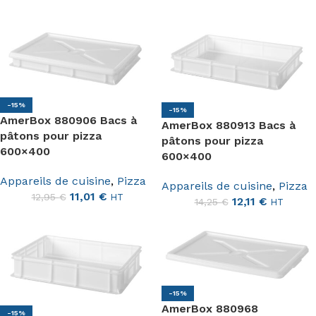
-15%
-15%
AmerBox 880906 Bacs à
AmerBox 880913 Bacs à
pâtons pour pizza
pâtons pour pizza
600×400
600×400
Appareils de cuisine
,
Pizza
Appareils de cuisine
,
Pizza
11,01
€
12,95
€
HT
12,11
€
14,25
€
HT
-15%
AmerBox 880968
-15%