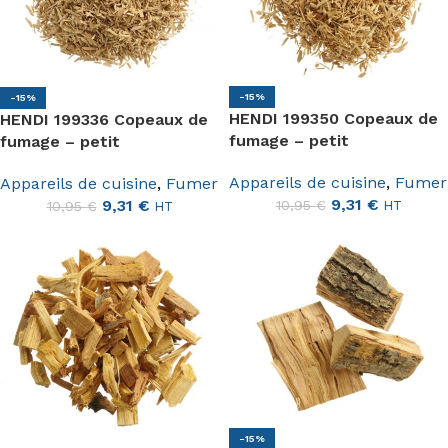
-15%
-15%
HENDI 199350 Copeaux de
HENDI 199336 Copeaux de
fumage – petit
fumage – petit
Appareils de cuisine
,
Fumer
Appareils de cuisine
,
Fumer
9,31
€
9,31
€
10,95
€
HT
10,95
€
HT
-15%