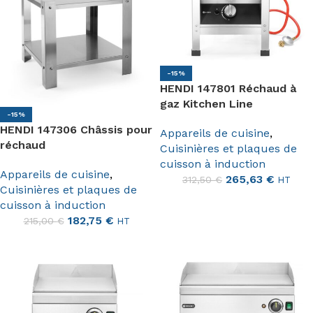
-15%
HENDI 147801 Réchaud à
gaz Kitchen Line
-15%
HENDI 147306 Châssis pour
Appareils de cuisine
,
réchaud
Cuisinières et plaques de
cuisson à induction
Appareils de cuisine
,
265,63
€
312,50
€
HT
Cuisinières et plaques de
cuisson à induction
182,75
€
215,00
€
HT