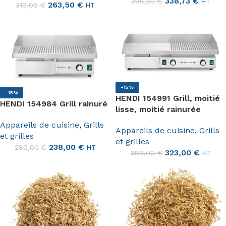
338,73
€
398,50
€
HT
263,50
€
310,00
€
HT
-15%
-15%
HENDI 154991 Grill, moitié
HENDI 154984 Grill rainuré
lisse, moitié rainurée
Appareils de cuisine
,
Grills
Appareils de cuisine
,
Grills
et grilles
et grilles
238,00
€
280,00
€
HT
323,00
€
380,00
€
HT