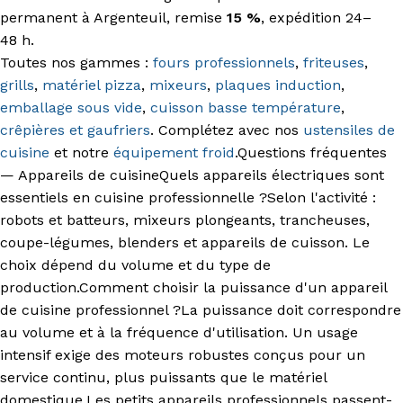
permanent à Argenteuil, remise
15 %
, expédition 24–
48 h.
Toutes nos gammes :
fours professionnels
,
friteuses
,
grills
,
matériel pizza
,
mixeurs
,
plaques induction
,
emballage sous vide
,
cuisson basse température
,
crêpières et gaufriers
. Complétez avec nos
ustensiles de
cuisine
et notre
équipement froid
.
Questions fréquentes
— Appareils de cuisineQuels appareils électriques sont
essentiels en cuisine professionnelle ?Selon l'activité :
robots et batteurs, mixeurs plongeants, trancheuses,
coupe-légumes, blenders et appareils de cuisson. Le
choix dépend du volume et du type de
production.Comment choisir la puissance d'un appareil
de cuisine professionnel ?La puissance doit correspondre
au volume et à la fréquence d'utilisation. Un usage
intensif exige des moteurs robustes conçus pour un
service continu, plus puissants que le matériel
domestique.Les petits appareils professionnels passent-