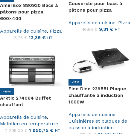
Couvercle pour bacs à
AmerBox 880920 Bacs à
pâtons pour pizza
pâtons pour pizza
600×400
Appareils de cuisine
,
Pizza
9,31
€
10,95
€
HT
Appareils de cuisine
,
Pizza
13,39
€
15,75
€
HT
-15%
Fine Dine 239551 Plaque
-15%
chauffante à induction
Arktic 274064 Buffet
1000W
chauffant
Appareils de cuisine
,
Appareils de cuisine
,
Cuisinières et plaques de
Maintien en température
cuisson à induction
1 950,75
€
2 295,00
€
HT