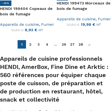
HENDI 199473 Morceaux de
-15%
HENDI 199404 Copeaux de
bois de fumage
bois de fumage
Appareils de cuisine
,
Fumer
Appareils de cuisine
,
Fumer
19,98
€
23,50
€
HT
8,93
€
10,50
€
HT
1
2
3
4
…
26
27
28
→
Appareils de cuisine professionnels
HENDI, AmerBox, Fine Dine et Arktic :
560 références pour équiper chaque
poste de cuisson, de préparation et
de production en restaurant, hôtel,
snack et collectivité