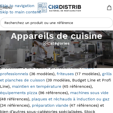
Skip to navigation
MENU
Skip to main content
Appareils de cuisine
Catégories
Avec
560 références
HENDI, AmerBox, Fine Dine et
Arktic, la catégorie
Appareils de cuisine
de CHR Distrib
couvre l’intégralité des postes de cuisson et de
production d’une cuisine professionnelle :
fours
professionnels
(36 modèles),
friteuses
(17 modèles),
grills
et planches de cuisson
(39 modèles, Budget Line et Profi
Line),
maintien en température
(45 références),
équipements pizza
(96 références),
machines sous vide
(48 références),
plaques et réchauds à induction ou gaz
(34 références),
préparation viande
(47 références) et
bien d’autres sous-catégories spécialisées. Stock