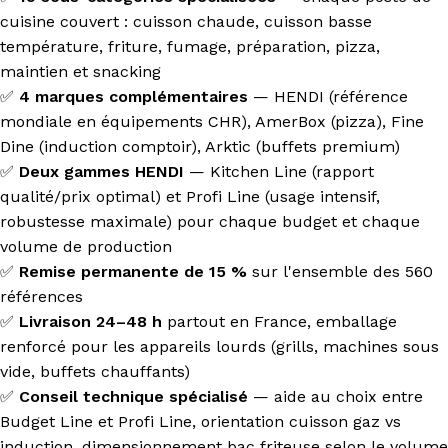
cuisine couvert : cuisson chaude, cuisson basse
température, friture, fumage, préparation, pizza,
maintien et snacking
✅
4 marques complémentaires
— HENDI (référence
mondiale en équipements CHR), AmerBox (pizza), Fine
Dine (induction comptoir), Arktic (buffets premium)
✅
Deux gammes HENDI
— Kitchen Line (rapport
qualité/prix optimal) et Profi Line (usage intensif,
robustesse maximale) pour chaque budget et chaque
volume de production
✅
Remise permanente de 15 %
sur l'ensemble des 560
références
✅
Livraison 24–48 h
partout en France, emballage
renforcé pour les appareils lourds (grills, machines sous
vide, buffets chauffants)
✅
Conseil technique spécialisé
— aide au choix entre
Budget Line et Profi Line, orientation cuisson gaz vs
induction, dimensionnement bac friteuse selon le volume