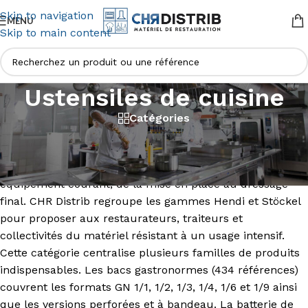
Skip to navigation
MENU
Skip to main content
Ustensiles de cuisine
Catégories
Les ustensiles de cuisine professionnels représentent le
quotidien d’une brigade. Sur cette page, plus de 1 500
références couvrent l’ensemble des besoins en
équipement courant, de la mise en place au dressage
final. CHR Distrib regroupe les gammes Hendi et Stöckel
pour proposer aux restaurateurs, traiteurs et
collectivités du matériel résistant à un usage intensif.
Cette catégorie centralise plusieurs familles de produits
indispensables. Les bacs gastronormes (434 références)
couvrent les formats GN 1/1, 1/2, 1/3, 1/4, 1/6 et 1/9 ainsi
que les versions perforées et à bandeau. La batterie de