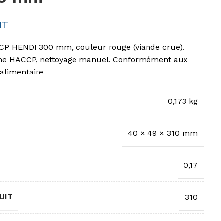
HT
CCP HENDI 300 mm, couleur rouge (viande crue).
rme HACCP, nettoyage manuel. Conformément aux
alimentaire.
0,173 kg
40 × 49 × 310 mm
0,17
UIT
310