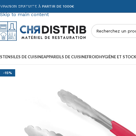
Skip to navigation
IVRAISON GRATUITE À PARTIR DE 1000€
Skip to main content
STENSILES DE CUISINE
APPAREILS DE CUISINE
FROID
HYGIÈNE ET STOC
-15%