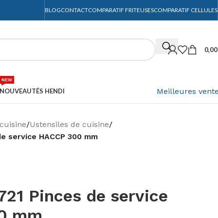
BLOG
CONTACT
COMPARATIF FRITEUSES
COMPARATIF CELLULES
0,0
NEW
Meilleures vent
NOUVEAUTÉS HENDI
cuisine
/
Ustensiles de cuisine
/
 de service HACCP 300 mm
21 Pinces de service
0 mm