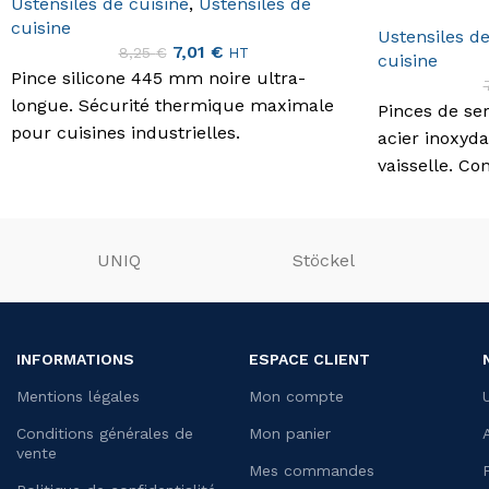
Ustensiles de cuisine
,
Ustensiles de
cuisine
Ustensiles de
7,01
€
8,25
€
HT
cuisine
Pince silicone 445 mm noire ultra-
longue. Sécurité thermique maximale
Pinces de se
pour cuisines industrielles.
acier inoxyd
vaisselle. C
un service pr
UNIQ
Stöckel
INFORMATIONS
ESPACE CLIENT
Mentions légales
Mon compte
Conditions générales de
Mon panier
vente
Mes commandes