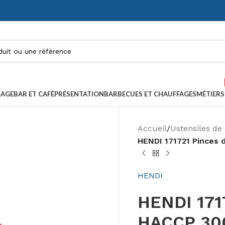
KAGE
BAR ET CAFÉ
PRÉSENTATION
BARBECUES ET CHAUFFAGES
MÉTIERS
Accueil
/
Ustensiles de 
HENDI 171721 Pinces
HENDI
HENDI 1717
HACCP 30