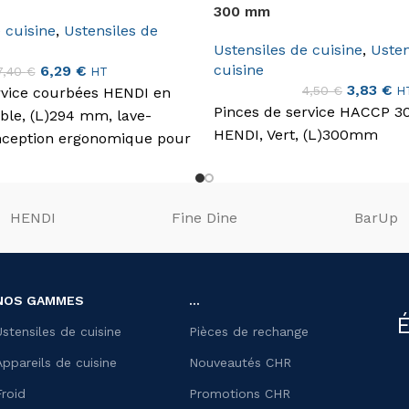
300 mm
 cuisine
,
Ustensiles de
Ustensiles de cuisine
,
Usten
cuisine
6,29
€
7,40
€
HT
3,83
€
4,50
€
rvice courbées HENDI en
H
Pinces de service HACCP 
able, (L)294 mm, lave-
HENDI, Vert, (L)300mm
onception ergonomique pour
écis.
HENDI
Fine Dine
BarUp
NOS GAMMES
...
É
Ustensiles de cuisine
Pièces de rechange
Appareils de cuisine
Nouveautés CHR
Froid
Promotions CHR