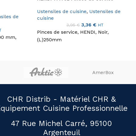
Ustensiles de cuisine
,
Ustensiles de
siles de
cuisine
3,36
€
3,95
€
HT
T
Pinces de service, HENDI, Noir,
300 mm,
(L)250mm
AmerBox
CHR Distrib - Matériel CHR &
quipement Cuisine Professionnelle
47 Rue Michel Carré, 95100
Argenteuil