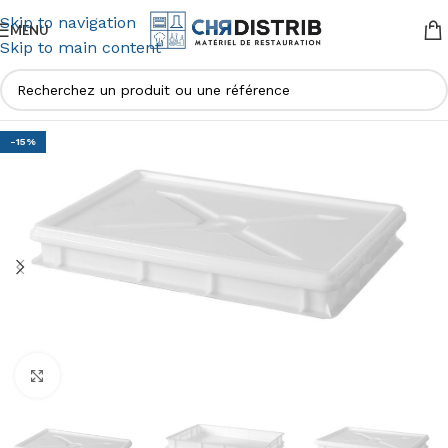
Skip to navigation
MENU
Skip to main content
-15%
Agrandir