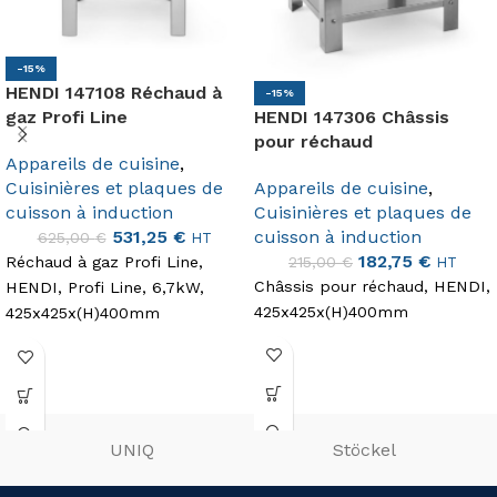
-15%
HENDI 147108 Réchaud à
-15%
HENDI 147306 Châssis
gaz Profi Line
pour réchaud
Appareils de cuisine
,
Appareils de cuisine
,
Cuisinières et plaques de
Cuisinières et plaques de
cuisson à induction
cuisson à induction
531,25
€
625,00
€
HT
182,75
€
215,00
€
Réchaud à gaz Profi Line,
HT
Châssis pour réchaud, HENDI,
HENDI, Profi Line, 6,7kW,
425x425x(H)400mm
425x425x(H)400mm
UNIQ
Stöckel