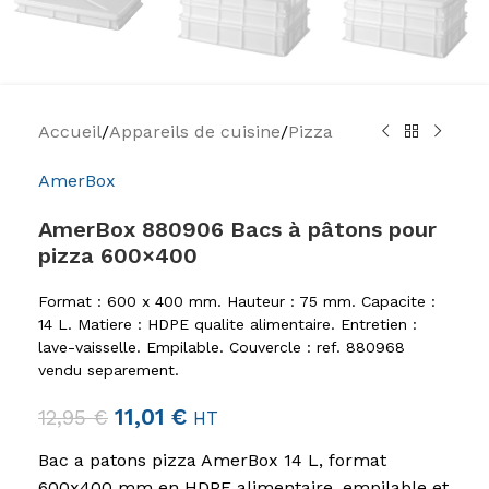
Accueil
/
Appareils de cuisine
/
Pizza
AmerBox
AmerBox 880906 Bacs à pâtons pour
pizza 600×400
Format : 600 x 400 mm. Hauteur : 75 mm. Capacite :
14 L. Matiere : HDPE qualite alimentaire. Entretien :
lave-vaisselle. Empilable. Couvercle : ref. 880968
vendu separement.
11,01
€
12,95
€
HT
Bac a patons pizza AmerBox 14 L, format
600x400 mm en HDPE alimentaire, empilable et