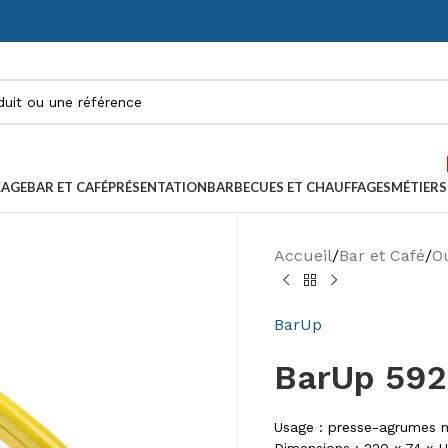
KAGE
BAR ET CAFÉ
PRÉSENTATION
BARBECUES ET CHAUFFAGES
MÉTIERS
Accueil
/
Bar et Café
/
Ou
BarUp
BarUp 592
Usage : presse-agrumes m