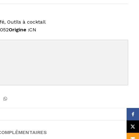
fé
,
Outils à cocktail
2052
Origine :
CN
Face
X
COMPLÉMENTAIRES