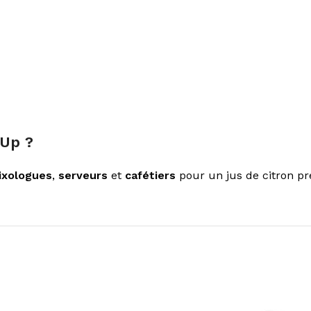
rUp ?
ixologues
,
serveurs
et
cafétiers
pour un jus de citron pr