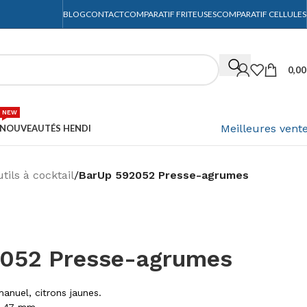
BLOG
CONTACT
COMPARATIF FRITEUSES
COMPARATIF CELLULES
0,0
NEW
Meilleures vent
NOUVEAUTÉS HENDI
tils à cocktail
/
BarUp 592052 Presse-agrumes
052 Presse-agrumes
anuel, citrons jaunes.