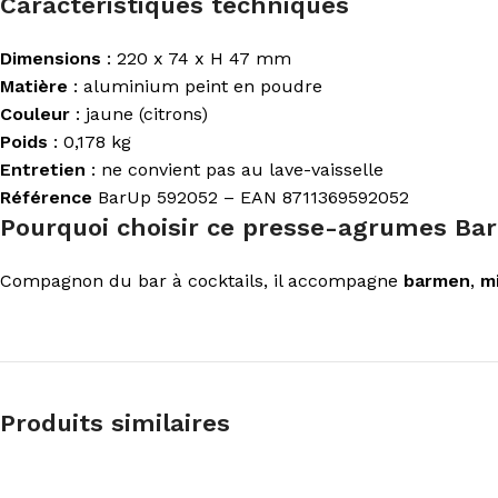
Caractéristiques techniques
Dimensions
: 220 x 74 x H 47 mm
Matière
: aluminium peint en poudre
Couleur
: jaune (citrons)
Poids
: 0,178 kg
Entretien
: ne convient pas au lave-vaisselle
Référence
BarUp 592052 – EAN 8711369592052
Pourquoi choisir ce presse-agrumes Ba
Compagnon du bar à cocktails, il accompagne
barmen
,
m
Produits similaires