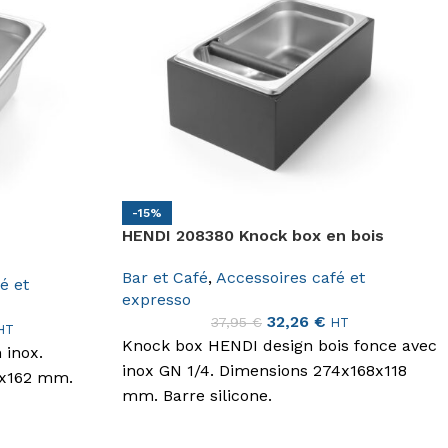
-15%
HENDI 208380 Knock box en bois
Bar et Café
,
Accessoires café et
é et
expresso
32,26
€
37,95
€
HT
HT
Knock box HENDI design bois fonce avec
 inox.
inox GN 1/4. Dimensions 274x168x118
2x162 mm.
mm. Barre silicone.