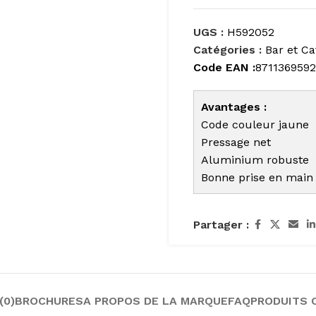
UGS :
H592052
Catégories :
Bar et Ca
Code EAN :
871136959
Avantages :
Code couleur jaune
Pressage net
Aluminium robuste
Bonne prise en main
Partager :
(0)
BROCHURES
A PROPOS DE LA MARQUE
FAQ
PRODUITS 