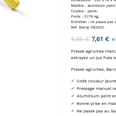
Dimensions : 220 x 74 x 
Matière : aluminium peint
Couleur : jaune.
Poids : 0,178 kg.
Entretien : ne passe pas a
Réf. BarUp 592052.
7,61
€
8,95
€
H
Presse-agrumes manue
extrayez un jus frais 
Presse-agrumes, BarU
✓
Code couleur jaune 
✓
Pressage manuel n
✓
Aluminium peint e
✓
Bonne prise en mai
✓
Ne passe pas au lav