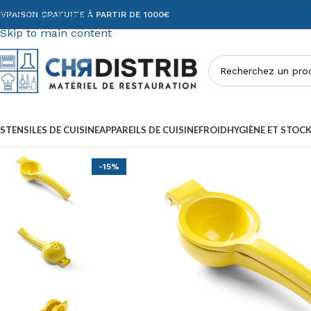
Skip to navigation
IVRAISON GRATUITE À PARTIR DE 1000€
Skip to main content
STENSILES DE CUISINE
APPAREILS DE CUISINE
FROID
HYGIÈNE ET STOC
-15%