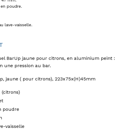
H 47 mm.
 en poudre.
u lave-vaisselle.
T
l BarUp jaune pour citrons, en aluminium peint :
en une pression au bar.
p, jaune ( pour citrons), 223x75x(H)45mm
(citrons)
et
n poudre
n
e-vaisselle