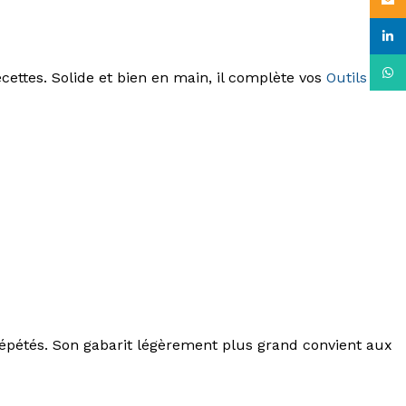
Email
linke
What
ettes. Solide et bien en main, il complète vos
Outils à
répétés. Son gabarit légèrement plus grand convient aux