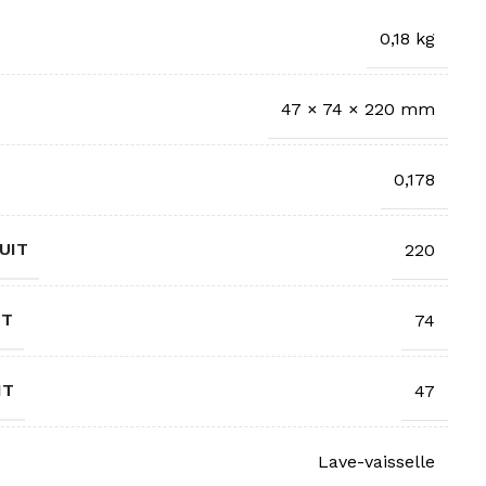
0,18 kg
47 × 74 × 220 mm
0,178
UIT
220
IT
74
IT
47
Lave-vaisselle