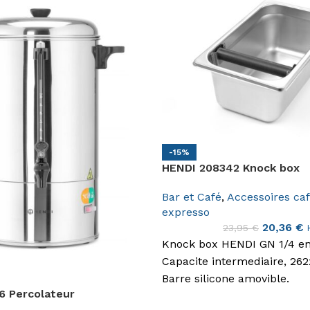
-15%
HENDI 208342 Knock box
Bar et Café
,
Accessoires caf
expresso
20,36
€
23,95
€
Knock box HENDI GN 1/4 en
Capacite intermediaire, 26
Barre silicone amovible.
6 Percolateur