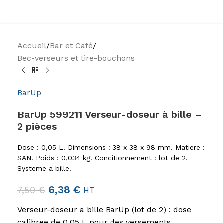
Accueil
/
Bar et Café
/
Bec-verseurs et tire-bouchons
BarUp
BarUp 599211 Verseur-doseur à bille –
2 pièces
Dose : 0,05 L. Dimensions : 38 x 38 x 98 mm. Matiere :
SAN. Poids : 0,034 kg. Conditionnement : lot de 2.
Systeme a bille.
6,38
€
7,50
€
HT
Verseur-doseur a bille BarUp (lot de 2) : dose
calibree de 0,05 L pour des versements