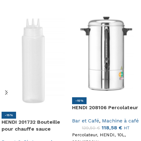
-15%
HENDI 208106 Percolateur
-15%
Bar et Café
,
Machine à café
HENDI 201732 Bouteille
118,58
€
139,50
€
HT
pour chauffe sauce
Percolateur, HENDI, 10L,