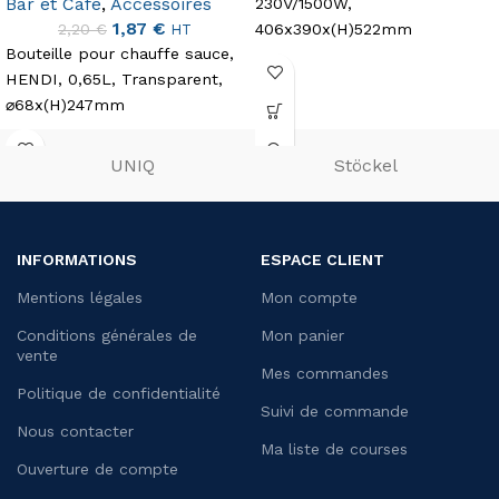
Bar et Café
,
Accessoires
230V/1500W,
1,87
€
406x390x(H)522mm
2,20
€
HT
Bouteille pour chauffe sauce,
HENDI, 0,65L, Transparent,
⌀68x(H)247mm
UNIQ
Stöckel
INFORMATIONS
ESPACE CLIENT
Mentions légales
Mon compte
Conditions générales de
Mon panier
vente
Mes commandes
Politique de confidentialité
Suivi de commande
Nous contacter
Ma liste de courses
Ouverture de compte