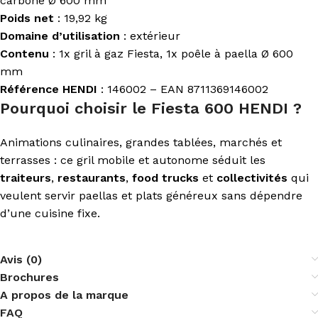
carbone Ø 600 mm
Poids net
: 19,92 kg
Domaine d’utilisation
: extérieur
Contenu
: 1x gril à gaz Fiesta, 1x poêle à paella Ø 600
mm
Référence HENDI
: 146002 – EAN 8711369146002
Pourquoi choisir le Fiesta 600 HENDI ?
Animations culinaires, grandes tablées, marchés et
terrasses : ce gril mobile et autonome séduit les
traiteurs
,
restaurants
,
food trucks
et
collectivités
qui
veulent servir paellas et plats généreux sans dépendre
d’une cuisine fixe.
Avis (0)
Brochures
A propos de la marque
FAQ