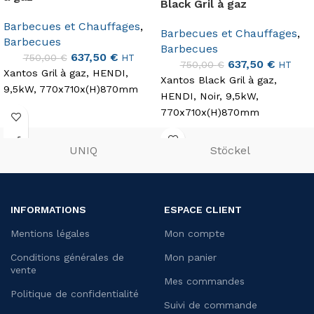
Black Gril à gaz
Barbecues et Chauffages
,
Barbecues et Chauffages
,
Barbecues
Barbecues
637,50
€
750,00
€
HT
637,50
€
750,00
€
HT
Xantos Gril à gaz, HENDI,
Xantos Black Gril à gaz,
9,5kW, 770x710x(H)870mm
HENDI, Noir, 9,5kW,
770x710x(H)870mm
UNIQ
Stöckel
INFORMATIONS
ESPACE CLIENT
Mentions légales
Mon compte
Conditions générales de
Mon panier
vente
Mes commandes
Politique de confidentialité
Suivi de commande