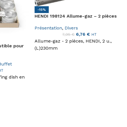
-15%
HENDI 198124 Allume-gaz – 2 pièces
Présentation
,
Divers
6,76
€
7,95
€
HT
Allume-gaz - 2 pièces, HENDI, 2 u.,
tible pour
(L)230mm
Buffet
HT
ing dish en