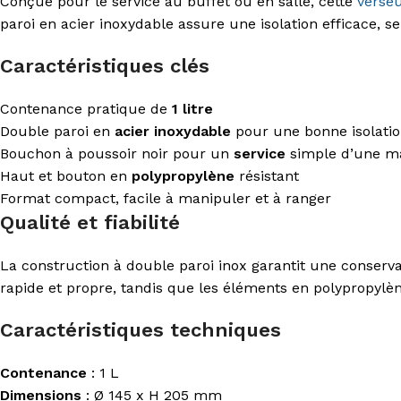
Conçue pour le service au buffet ou en salle, cette
verse
paroi en acier inoxydable assure une isolation efficace, se
Caractéristiques clés
Contenance pratique de
1 litre
Double paroi en
acier inoxydable
pour une bonne isolati
Bouchon à poussoir noir pour un
service
simple d’une m
Haut et bouton en
polypropylène
résistant
Format compact, facile à manipuler et à ranger
Qualité et fiabilité
La construction à double paroi inox garantit une conserva
rapide et propre, tandis que les éléments en polypropylè
Caractéristiques techniques
Contenance
: 1 L
Dimensions
: Ø 145 x H 205 mm