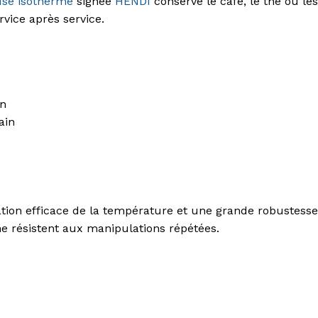
use isotherme
signée
HENDI
conserve le café, le thé ou le
rvice après service.
on
ain
tion efficace de la température et une grande robustesse 
ne résistent aux manipulations répétées.