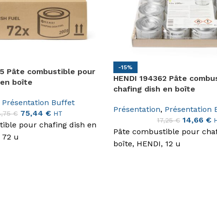
-15%
5 Pâte combustible pour
HENDI 194362 Pâte combus
 en boîte
chafing dish en boîte
Présentation Buffet
Présentation
,
Présentation 
75,44
€
8,75
€
HT
14,66
€
17,25
€
ible pour chafing dish en
Pâte combustible pour chaf
 72 u
boîte, HENDI, 12 u