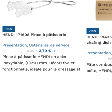
-15%
-15%
HENDI 171608 Pince à pâtisserie
HENDI 19435
chafing dish
Présentation
,
Ustensiles de service
3,70
€
4,35
€
HT
Présentation
,
Pince à pâtisserie HENDI en acier
8
inoxydable, (L)220 mm. Décorative et
Pâte combust
fonctionnelle, idéale pour le dressage et
boîte, HENDI,
la présentation.