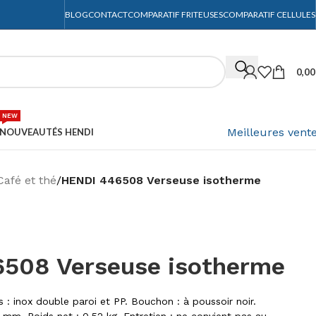
BLOG
CONTACT
COMPARATIF FRITEUSES
COMPARATIF CELLULES
0,0
NEW
Meilleures vent
NOUVEAUTÉS HENDI
Café et thé
/
HENDI 446508 Verseuse isotherme
508 Verseuse isotherme
s : inox double paroi et PP. Bouchon : à poussoir noir.