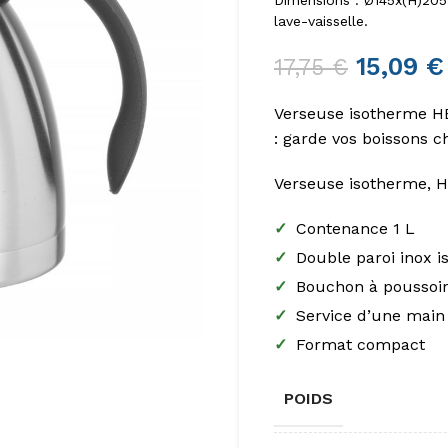
Dimensions : Ø145x(H)205 
lave-vaisselle.
15,09
€
17,75
€
Verseuse isotherme HE
: garde vos boissons 
Verseuse isotherme, 
✓
Contenance 1 L
✓
Double paroi inox i
✓
Bouchon à poussoir
✓
Service d’une main
✓
Format compact
POIDS