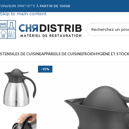
Skip to navigation
IVRAISON GRATUITE À PARTIR DE 1000€
Skip to main content
STENSILES DE CUISINE
APPAREILS DE CUISINE
FROID
HYGIÈNE ET STOC
-15%