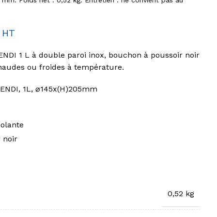
mm. Poids net : 0,52 kg. Entretien : ne convient pas au
HT
NDI 1 L à double paroi inox, bouchon à poussoir noir
chaudes ou froides à température.
HENDI, 1L, ⌀145x(H)205mm
solante
 noir
0,52 kg