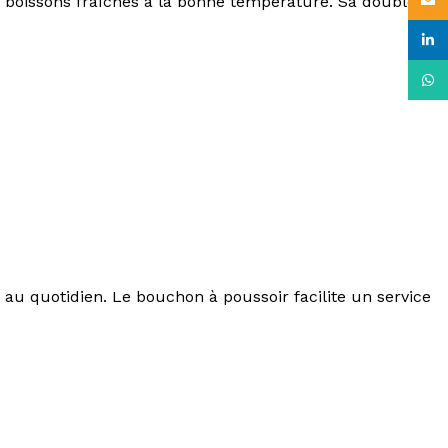
s boissons fraîches à la bonne température. Sa double
Email
linke
What
au quotidien. Le bouchon à poussoir facilite un service