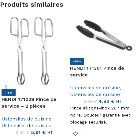
Produits similaires
-15%
HENDI 171301 Pince de
service
Ustensiles de cuisine
,
-15%
Ustensiles de cuisine
HENDI 171028 Pince de
4,89
€
5,75
€
HT
service – 2 pièces
Pince silicone-inox 267 mm
noire. Douceur garantie avec
Ustensiles de cuisine
,
blocage sécurisé.
Ustensiles de cuisine
5,91
€
6,95
€
HT