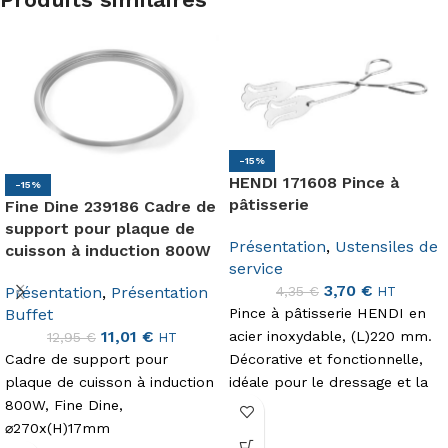
-15%
HENDI 171608 Pince à
-15%
pâtisserie
Fine Dine 239186 Cadre de
support pour plaque de
Présentation
,
Ustensiles de
cuisson à induction 800W
service
3,70
€
4,35
€
Présentation
,
Présentation
HT
Pince à pâtisserie HENDI en
Buffet
11,01
€
acier inoxydable, (L)220 mm.
12,95
€
HT
Décorative et fonctionnelle,
Cadre de support pour
idéale pour le dressage et la
plaque de cuisson à induction
présentation.
800W, Fine Dine,
⌀270x(H)17mm