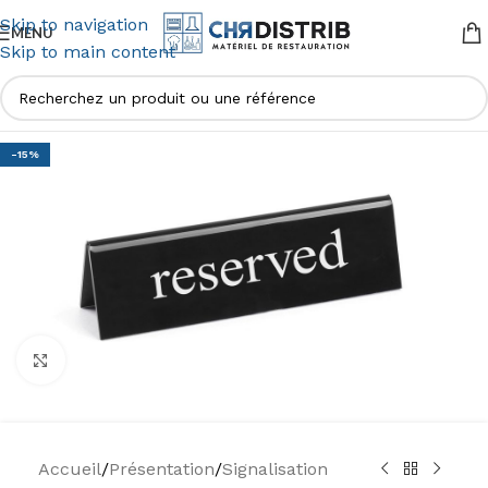
Skip to navigation
MENU
Skip to main content
-15%
Agrandir
Accueil
/
Présentation
/
Signalisation