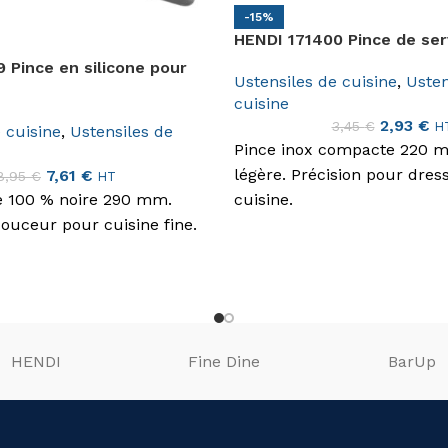
-15%
HENDI 171400 Pince de ser
 Pince en silicone pour
Ustensiles de cuisine
,
Usten
cuisine
2,93
€
3,45
€
H
 cuisine
,
Ustensiles de
Pince inox compacte 220 m
légère. Précision pour dres
7,61
€
8,95
€
HT
ne 100 % noire 290 mm.
cuisine.
douceur pour cuisine fine.
HENDI
Fine Dine
BarUp