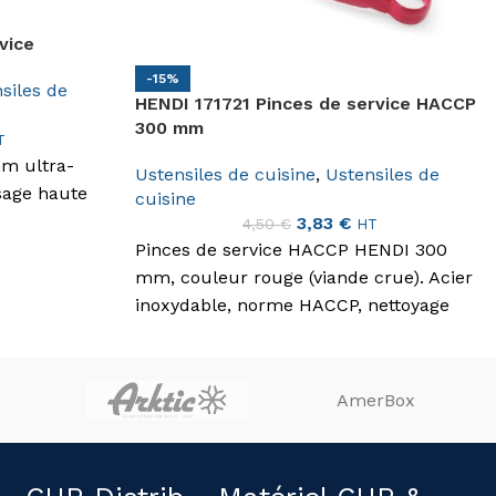
vice
-15%
siles de
HENDI 171721 Pinces de service HACCP
300 mm
T
m ultra-
Ustensiles de cuisine
,
Ustensiles de
sage haute
cuisine
3,83
€
4,50
€
HT
Pinces de service HACCP HENDI 300
mm, couleur rouge (viande crue). Acier
inoxydable, norme HACCP, nettoyage
manuel. Conformément aux standards
de sécurité alimentaire.
AmerBox