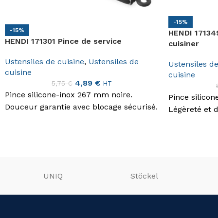
-15%
-15%
HENDI 171349
HENDI 171301 Pince de service
cuisiner
Ustensiles de cuisine
,
Ustensiles de
Ustensiles de
cuisine
cuisine
4,89
€
5,75
€
HT
Pince silicone-inox 267 mm noire.
Pince silico
Douceur garantie avec blocage sécurisé.
Légèreté et 
UNIQ
Stöckel