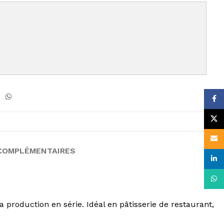
Face
X
Email
COMPLÉMENTAIRES
linke
What
production en série. Idéal en pâtisserie de restaurant,
.