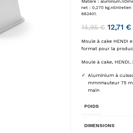
Matière : aluminium.nDim
net : 0,270 kg.nEntretien
682401.
12,71
€
14,95
€
Moule à cake HENDI en
format pour la produc
Moule à cake, HENDI
✓
Aluminium à cuisso
mmnHauteur 75 mm 
main
POIDS
DIMENSIONS