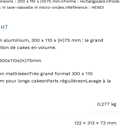
ensions : 300 x 110 x (H)75 mm.nForme : rectangulaire.nPoids
 : ni lave-vaisselle ni micro-ondes.nRéférence : HENDI
HT
 aluminium, 300 x 110 x (H)75 mm : le grand
tion de cakes en volume.
, 300x110x(H)75mm
n maîtriséenTrès grand format 300 x 110
pour longs cakesnParts régulièresnLavage à la
0,277 kg
122 × 313 × 73 mm