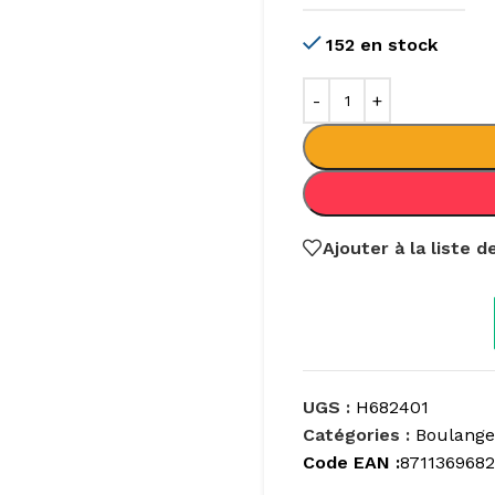
152 en stock
Ajouter à la liste 
UGS :
H682401
Catégories :
Boulanger
Code EAN :
871136968