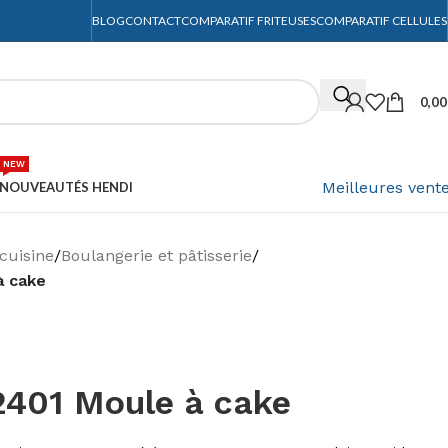
BLOG
CONTACT
COMPARATIF FRITEUSES
COMPARATIF CELLULES
0,0
NEW
Meilleures vent
NOUVEAUTÉS HENDI
cuisine
/
Boulangerie et pâtisserie
/
à cake
401 Moule à cake