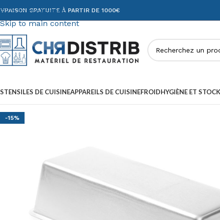
Skip to navigation
IVRAISON GRATUITE À PARTIR DE 1000€
Skip to main content
STENSILES DE CUISINE
APPAREILS DE CUISINE
FROID
HYGIÈNE ET STOC
-15%