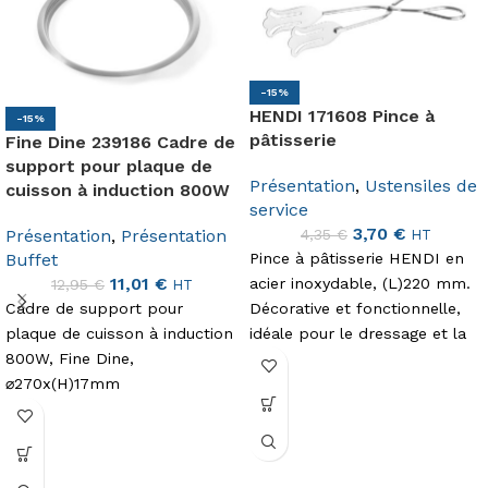
-15%
HENDI 171608 Pince à
-15%
pâtisserie
Fine Dine 239186 Cadre de
support pour plaque de
Présentation
,
Ustensiles de
cuisson à induction 800W
service
3,70
€
4,35
€
Présentation
,
Présentation
HT
Pince à pâtisserie HENDI en
Buffet
11,01
€
acier inoxydable, (L)220 mm.
12,95
€
HT
Décorative et fonctionnelle,
Cadre de support pour
idéale pour le dressage et la
plaque de cuisson à induction
présentation.
800W, Fine Dine,
⌀270x(H)17mm