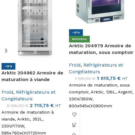
-15%
NOUVEAU
Arktic 204979 Armoire de
maturation, sous comptoir
Froid
,
Réfrigérateurs et
-15%
Congélateurs
Arktic 204962 Armoire de
1 015,75
€
1 195,00
€
HT
maturation à viande
Armoire de maturation, sous
Froid
,
Réfrigérateurs et
comptoir, Arktic, 126L, Argent,
Congélateurs
230V/350W,
2 715,75
€
3 195,00
€
HT
600x545x(H)900mm
Armoire de maturation à
viande, Arktic, 352L,
230V/170W,
595x760x(H)1720mm