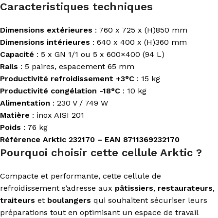
Caracteristiques techniques
Dimensions extérieures
: 760 x 725 x (H)850 mm
Dimensions intérieures
: 640 x 400 x (H)360 mm
Capacité
: 5 x GN 1/1 ou 5 x 600×400 (94 L)
Rails
: 5 paires, espacement 65 mm
Productivité refroidissement +3°C
: 15 kg
Productivité congélation -18°C
: 10 kg
Alimentation
: 230 V / 749 W
Matière
: inox AISI 201
Poids
: 76 kg
Référence Arktic 232170 – EAN 8711369232170
Pourquoi choisir cette cellule Arktic ?
Compacte et performante, cette cellule de
refroidissement s’adresse aux
pâtissiers
,
restaurateurs
,
traiteurs
et
boulangers
qui souhaitent sécuriser leurs
préparations tout en optimisant un espace de travail