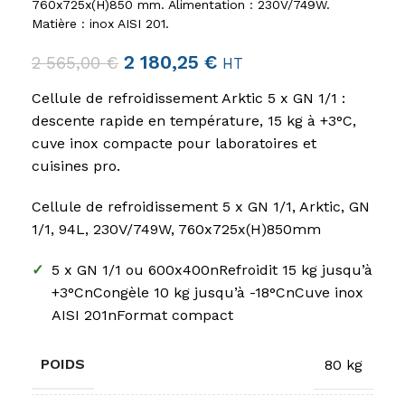
760x725x(H)850 mm. Alimentation : 230V/749W.
Matière : inox AISI 201.
2 180,25
€
2 565,00
€
HT
Cellule de refroidissement Arktic 5 x GN 1/1 :
descente rapide en température, 15 kg à +3°C,
cuve inox compacte pour laboratoires et
cuisines pro.
Cellule de refroidissement 5 x GN 1/1, Arktic, GN
1/1, 94L, 230V/749W, 760x725x(H)850mm
✓
5 x GN 1/1 ou 600x400nRefroidit 15 kg jusqu’à
+3°CnCongèle 10 kg jusqu’à -18°CnCuve inox
AISI 201nFormat compact
POIDS
80 kg