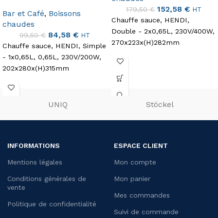
152,58
€
179,50
€
HT
Bar et Café
,
Boissons
Chauffe sauce, HENDI,
chaudes
Double - 2x0,65L, 230V/400W,
84,58
€
99,50
€
HT
270x223x(H)282mm
Chauffe sauce, HENDI, Simple
- 1x0,65L, 0,65L, 230V/200W,
202x280x(H)315mm
UNIQ
Stöckel
INFORMATIONS
ESPACE CLIENT
Mentions légales
Mon compte
Conditions générales de
Mon panier
vente
Mes commandes
Politique de confidentialité
Suivi de commande