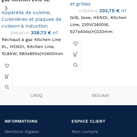
et grilles
233,75
€
275,00
€
HT
Appareils de cuisine
,
Grill, lisse, HENDI, Kitchen
Cuisinières et plaques de
Line, 230V/2400W,
cuisson à induction
527x404x(H)233mm
338,73
€
398,50
€
HT
Réchaud à gaz Kitchen Line
XL, HENDI, Kitchen Line,
10,8kW, 580x650x(H)400mm
UNIQ
Stöckel
INFORMATIONS
ESPACE CLIENT
Mentions légales
Mon compte