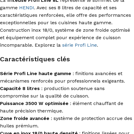
La
friteuse Profi Line 8L
représente le sommet de la
gamme
HENDI
. Avec ses 8 litres de capacité et ses
caractéristiques renforcées, elle offre des performances
exceptionnelles pour les cuisines haute gamme.
Construction inox 18/0, système de zone froide optimisé
et équipement complet pour expérience de cuisson
incomparable. Explorez la
série Profi Line
.
Caractéristiques clés
Série Profi Line haute gamme
: finitions avancées et
mécanismes renforcés pour professionnels exigeants.
Capacité 8 litres
: production soutenue sans
compromise sur la qualité de cuisson.
Puissance 3500 W optimisée
: élément chauffant de
haute précision thermique.
Zone froide avancée
: système de protection accrue des
huiles prémium.
Cuve en inox 18/0 haute densité
: finitions lissées pour