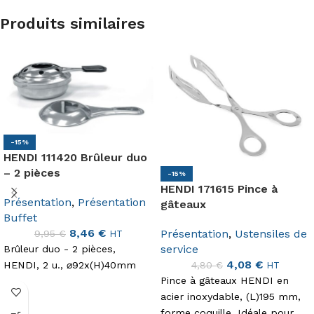
Produits similaires
-15%
HENDI 111420 Brûleur duo
– 2 pièces
-15%
HENDI 171615 Pince à
Présentation
,
Présentation
gâteaux
Buffet
8,46
€
Présentation
,
Ustensiles de
9,95
€
HT
service
Brûleur duo - 2 pièces,
4,08
€
HENDI, 2 u., ⌀92x(H)40mm
4,80
€
HT
Pince à gâteaux HENDI en
acier inoxydable, (L)195 mm,
forme coquille. Idéale pour