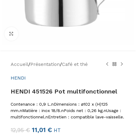
Agrandir
Accueil
/
Présentation
/
Café et thé
HENDI
HENDI 451526 Pot multifonctionnel
Contenance : 0,9 L.nDimensions : ⌀102 x (H)125
mm.nMatière : inox 18/8.nPoids net : 0,26 kg.nUsage :
multifonctionnel.nEntretien : compatible lave-vaisselle.
11,01
€
12,95
€
HT