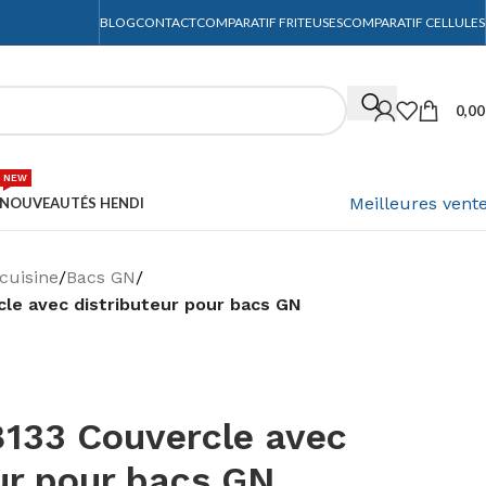
BLOG
CONTACT
COMPARATIF FRITEUSES
COMPARATIF CELLULES
0,0
NEW
Meilleures vent
NOUVEAUTÉS HENDI
cuisine
/
Bacs GN
/
le avec distributeur pour bacs GN
133 Couvercle avec
ur pour bacs GN