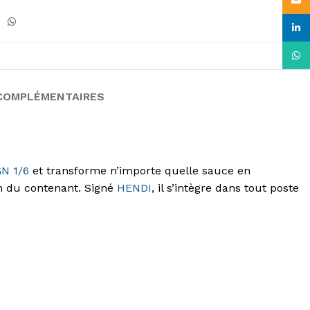
Email
linke
What
COMPLÉMENTAIRES
N 1/6
et transforme n’importe quelle sauce en
on du contenant. Signé
HENDI
, il s’intègre dans tout poste