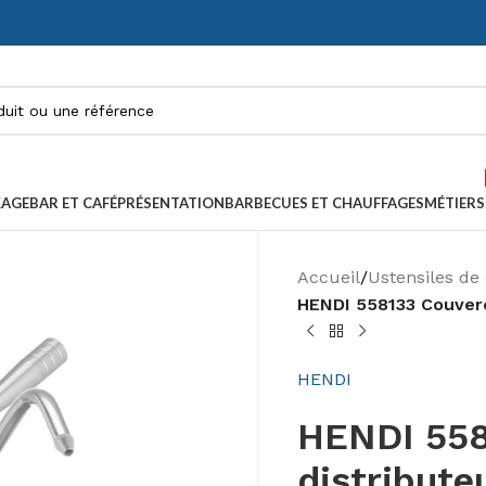
KAGE
BAR ET CAFÉ
PRÉSENTATION
BARBECUES ET CHAUFFAGES
MÉTIERS
Accueil
/
Ustensiles de 
HENDI 558133 Couverc
HENDI
HENDI 558
distribute