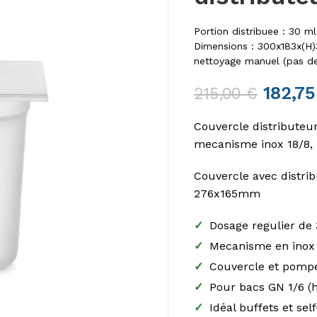
Portion distribuee : 30 m
Dimensions : 300x183x(H)3
nettoyage manuel (pas de 
182,7
215,00
€
Couvercle distributeu
mecanisme inox 18/8, i
Couvercle avec distri
276x165mm
✓
Dosage regulier de 
✓
Mecanisme en inox 
✓
Couvercle et pomp
✓
Pour bacs GN 1/6 
✓
Idéal buffets et sel