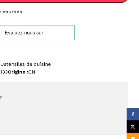
de courses
Ustensiles de cuisine
133
Origine :
CN
r
Face
X