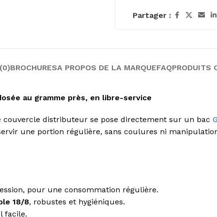
Partager :
(0)
BROCHURES
A PROPOS DE LA MARQUE
FAQ
PRODUITS 
dosée au gramme près, en libre-service
 ce couvercle distributeur se pose directement sur un bac
G
 servir une portion régulière, sans coulures ni manipulati
ession, pour une consommation régulière.
ble 18/8
, robustes et hygiéniques.
facile.