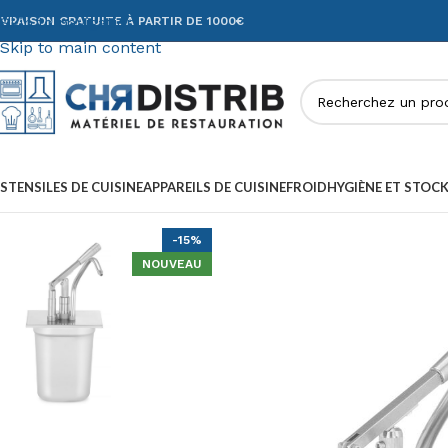
Skip to navigation
IVRAISON GRATUITE À PARTIR DE 1000€
Skip to main content
STENSILES DE CUISINE
APPAREILS DE CUISINE
FROID
HYGIÈNE ET STOC
-15%
NOUVEAU