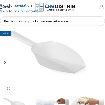
Skip to navigation
MENU
Skip to main content
-15%
Agrandir