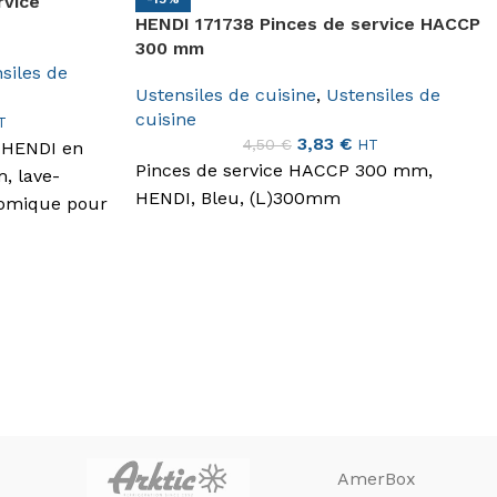
rvice
HENDI 171738 Pinces de service HACCP
300 mm
siles de
Ustensiles de cuisine
,
Ustensiles de
cuisine
T
3,83
€
4,50
€
HT
s HENDI en
Pinces de service HACCP 300 mm,
, lave-
HENDI, Bleu, (L)300mm
nomique pour
AmerBox