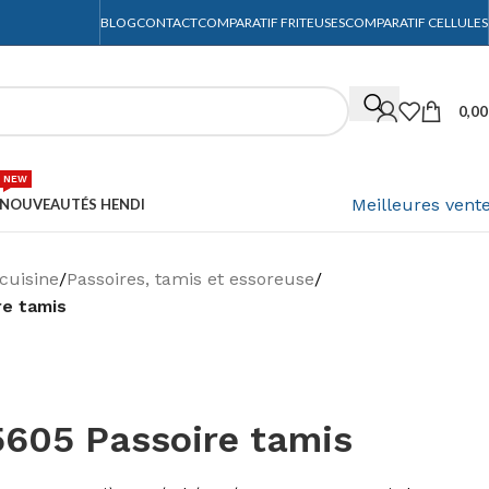
BLOG
CONTACT
COMPARATIF FRITEUSES
COMPARATIF CELLULES
0,0
NEW
Meilleures vent
NOUVEAUTÉS HENDI
cuisine
/
Passoires, tamis et essoreuse
/
re tamis
605 Passoire tamis