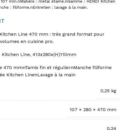
× 107 mm.nMatière : métal étamé.nGamme : HENDI Kitchen
che : filiforme.nEntretien : lavage à la main.
HT
Kitchen Line 470 mm : très grand format pour
 volumes en cuisine pro.
, Kitchen Line, 413x280x(H)110mm
e 470 mmnTamis fin et réguliernManche filiforme
mée Kitchen LinenLavage à la main
0,25 kg
107 × 280 × 470 mm
0,24