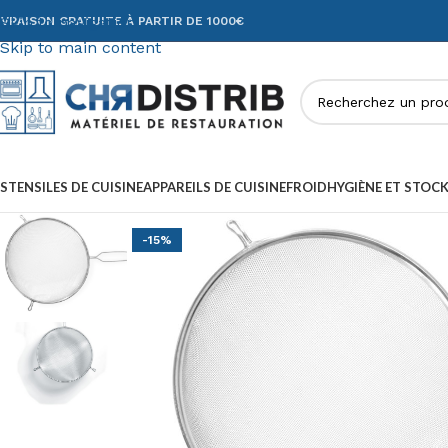
Skip to navigation
IVRAISON GRATUITE À PARTIR DE 1000€
Skip to main content
STENSILES DE CUISINE
APPAREILS DE CUISINE
FROID
HYGIÈNE ET STOC
-15%