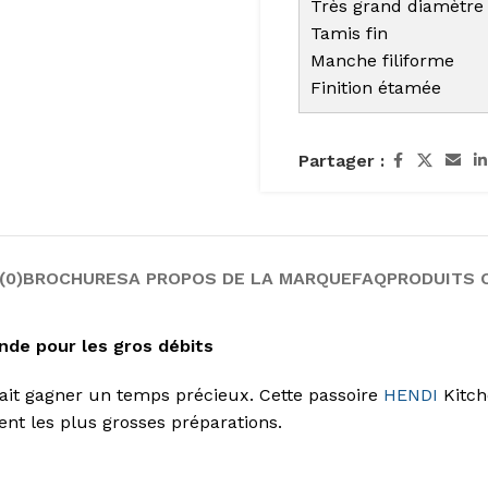
Très grand diamètr
Tamis fin
Manche filiforme
Finition étamée
Partager :
(0)
BROCHURES
A PROPOS DE LA MARQUE
FAQ
PRODUITS 
nde pour les gros débits
 fait gagner un temps précieux. Cette passoire
HENDI
Kitche
nt les plus grosses préparations.