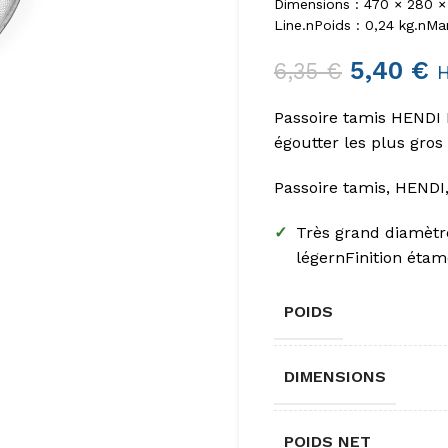
Dimensions : 470 × 280 
Line.nPoids : 0,24 kg.nMan
5,40
€
6,35
€
Passoire tamis HENDI 
égoutter les plus gros
Passoire tamis, HENDI
✓
Très grand diamètr
légernFinition éta
POIDS
DIMENSIONS
POIDS NET