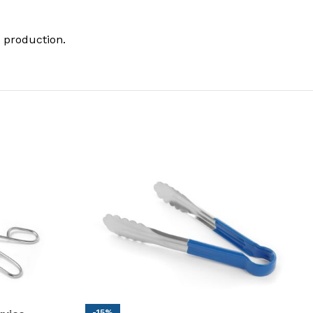
 production.
-15%