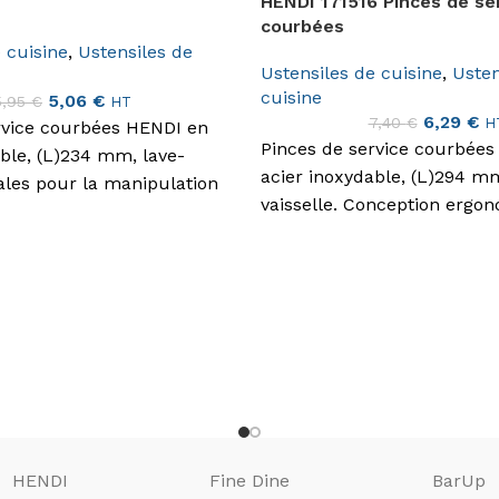
HENDI 171516 Pinces de se
courbées
 cuisine
,
Ustensiles de
Ustensiles de cuisine
,
Usten
cuisine
5,06
€
5,95
€
HT
6,29
€
7,40
€
H
rvice courbées HENDI en
Pinces de service courbée
able, (L)234 mm, lave-
acier inoxydable, (L)294 mm
éales pour la manipulation
vaisselle. Conception ergo
aliments en cuisine
un service précis.
le.
HENDI
Fine Dine
BarUp