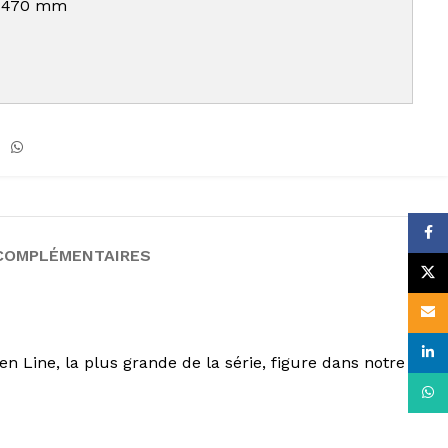
e 470 mm
Face
COMPLÉMENTAIRES
X
Email
linke
n Line, la plus grande de la série, figure dans notre
What