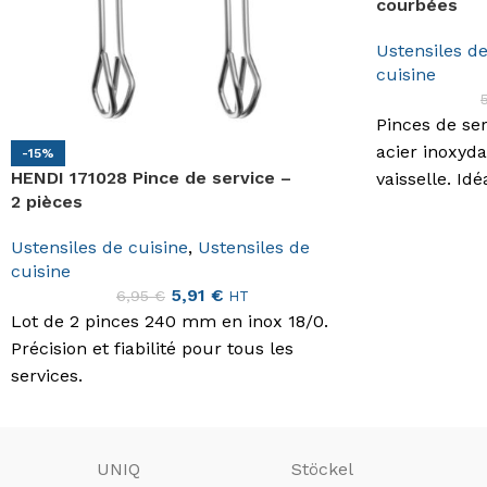
courbées
Ustensiles de
cuisine
Pinces de se
acier inoxyd
-15%
HENDI 171028 Pince de service –
vaisselle. Id
2 pièces
précise des 
professionnel
Ustensiles de cuisine
,
Ustensiles de
cuisine
5,91
€
6,95
€
HT
Lot de 2 pinces 240 mm en inox 18/0.
Précision et fiabilité pour tous les
services.
UNIQ
Stöckel