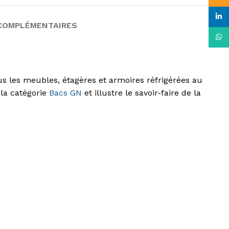
linke
COMPLÉMENTAIRES
What
ous les meubles, étagères et armoires réfrigérées au
 la catégorie
Bacs GN
et illustre le savoir-faire de la