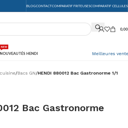
BLOG
CONTACT
COMPARATIF FRITEUSES
COMPARATIF CELLULES
0,0
NEW
Meilleures vent
NOUVEAUTÉS HENDI
cuisine
/
Bacs GN
/
HENDI 880012 Bac Gastronorme 1/1
012 Bac Gastronorme