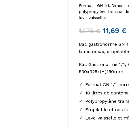
Format : GN 1/1. Dimensio
polypropylène translucide
lave-vaisselle.
11,69
€
13,75
€
Bac gastronorme GN 1/
translucide, empilable
Bac Gastronorme 1/1, H
530x325x(H)150mm
✓
Format GN 1/1 norm
✓
18 litres de conten
✓
Polypropylène tran
✓
Empilable et neutr
✓
Lave-vaisselle et m