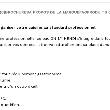
(0)
BROCHURES
A PROPOS DE LA MARQUE
FAQ
PRODUITS 
rganiser votre cuisine au standard professionnel
sine professionnelle, ce bac GN 1/1 HENDI s’intègre dans t
aniser vos denrées, il trouve naturellement sa place dans
 tout l’équipement gastronorme.
olume.
enu d’un coup d’œil.
 °C.
quotidien.