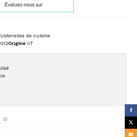
Ustensiles de cuisine
0012
Origine :
IT
lisé
nce
Face
X
Email