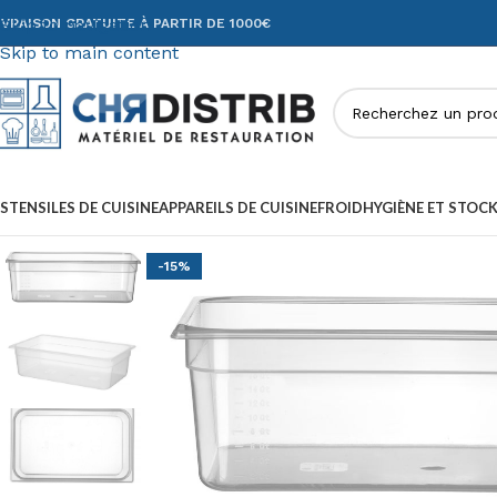
Skip to navigation
IVRAISON GRATUITE À PARTIR DE 1000€
Skip to main content
STENSILES DE CUISINE
APPAREILS DE CUISINE
FROID
HYGIÈNE ET STOC
-15%