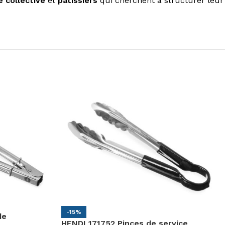
e collective
et
pâtissiers
qui cherchent à structurer leur
-15%
de
HENDI 171752 Pinces de service