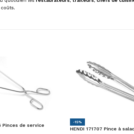
u quotidien les
restaurateurs
,
traiteurs
,
chefs de cuisin
 coûts.
-15%
 Pinces de service
HENDI 171707 Pince à sala