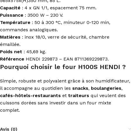
565x575x(H)350 mm, 85 L.
Capacité
: 4 x GN 1/1, espacement 75 mm.
Puissance
: 3500 W – 230 V.
Température
: 50 à 300 °C, minuteur 0-120 min,
commandes analogiques.
Matières
: inox 18/0, verre de sécurité, chambre
émaillée.
Poids net
: 45,69 kg.
Référence
HENDI 229873 – EAN 8711369229873.
Pourquoi choisir le four H100S HENDI ?
Simple, robuste et polyvalent grâce à son humidificateur,
il accompagne au quotidien les
snacks
,
boulangeries
,
cafés-hôtels-restaurants
et
traiteurs
qui veulent des
cuissons dorées sans investir dans un four mixte
complet.
Avis (0)