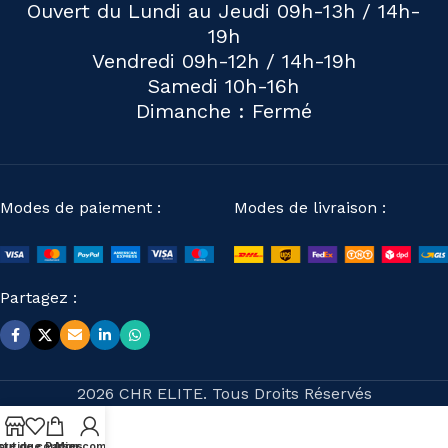
Ouvert du Lundi au Jeudi 09h-13h / 14h-
19h
Vendredi 09h-12h / 14h-19h
Samedi 10h-16h
Dimanche : Fermé
Modes de paiement :
Modes de livraison :
Partagez :
2026 CHR ELITE. Tous Droits Réservés
ste de courses
outique
Panier
Mon compte