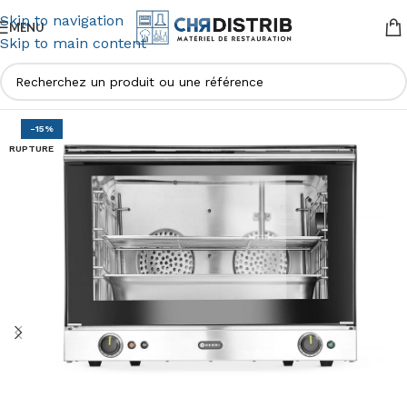
Skip to navigation
MENU
Skip to main content
-15%
RUPTURE