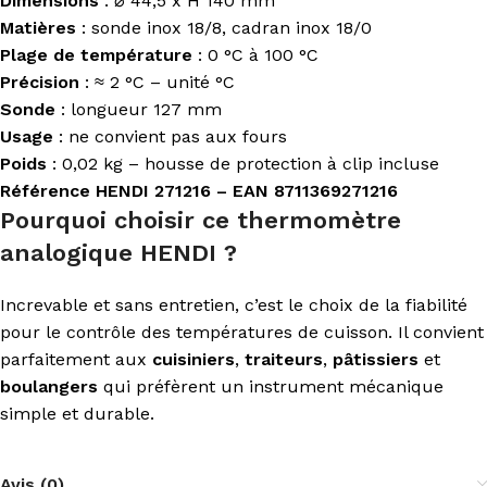
Dimensions
: ⌀ 44,5 x H 140 mm
Matières
: sonde inox 18/8, cadran inox 18/0
Plage de température
: 0 °C à 100 °C
Précision
: ≈ 2 °C – unité °C
Sonde
: longueur 127 mm
Usage
: ne convient pas aux fours
Poids
: 0,02 kg – housse de protection à clip incluse
Référence HENDI 271216 – EAN 8711369271216
Pourquoi choisir ce thermomètre
analogique HENDI ?
Increvable et sans entretien, c’est le choix de la fiabilité
pour le contrôle des températures de cuisson. Il convient
parfaitement aux
cuisiniers
,
traiteurs
,
pâtissiers
et
boulangers
qui préfèrent un instrument mécanique
simple et durable.
Avis (0)