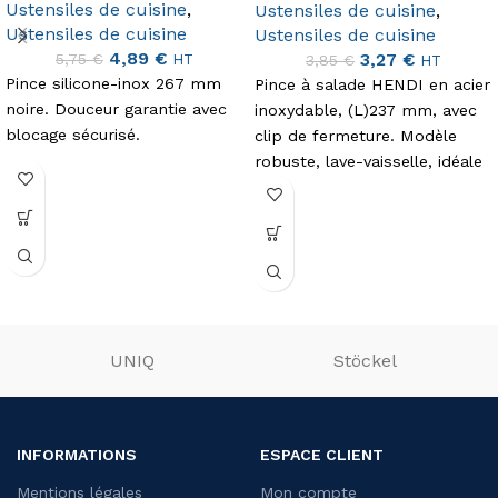
Ustensiles de cuisine
,
Ustensiles de cuisine
,
Ustensiles de cuisine
Ustensiles de cuisine
4,89
€
3,27
€
5,75
€
3,85
€
HT
HT
Pince silicone-inox 267 mm
Pince à salade HENDI en acier
noire. Douceur garantie avec
inoxydable, (L)237 mm, avec
blocage sécurisé.
clip de fermeture. Modèle
robuste, lave-vaisselle, idéale
pour salades et légumes.
UNIQ
Stöckel
INFORMATIONS
ESPACE CLIENT
Mentions légales
Mon compte