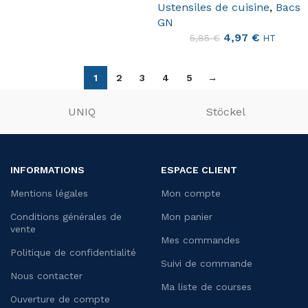
Ustensiles de cuisine
,
Bacs
GN
4,97
€
5,85
€
HT
1
2
3
4
5
→
UNIQ
Stöckel
INFORMATIONS
ESPACE CLIENT
Mentions légales
Mon compte
Conditions générales de
Mon panier
vente
Mes commandes
Politique de confidentialité
Suivi de commande
Nous contacter
Ma liste de courses
Ouverture de compte