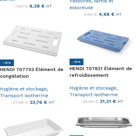
Passoires, tamis et
6,38
€
7,50
€
HT
essoreuse
4,68
€
5,50
€
HT
-15%
-15%
HENDI 707821 Élément de
HENDI 707753 Élément de
refroidissement
congélation
Hygiène et stockage
,
Hygiène et stockage
,
Transport isotherme
Transport isotherme
21,21
€
24,95
€
HT
23,76
€
27,95
€
HT