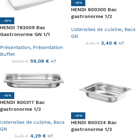
-15%
HENDI 800300 Bac
gastronorme 1/2
-15%
HENDI 783009 Bac
Ustensiles de cuisine
,
Bacs
Gastronorme GN 1/1
GN
3,40
€
4,00
€
HT
Présentation
,
Présentation
Buffet
59,08
€
69,50
€
HT
-15%
HENDI 800317 Bac
gastronorme 1/2
-15%
Ustensiles de cuisine
,
Bacs
HENDI 800324 Bac
GN
gastronorme 1/2
4,29
€
5,05
€
HT