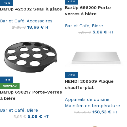
-15%
-15%
BarUp 696200 Porte-
BarUp 425992 Seau à glace
verres à bière
Bar et Café
,
Accessoires
Bar et Café
,
Bière
18,66
€
21,95
€
HT
5,06
€
5,95
€
HT
-15%
-15%
HENDI 209509 Plaque
NOUVEAU
chauffe-plat
BarUp 696217 Porte-verres
à bière
Appareils de cuisine
,
Maintien en température
Bar et Café
,
Bière
158,53
€
186,50
€
HT
5,06
€
5,95
€
HT