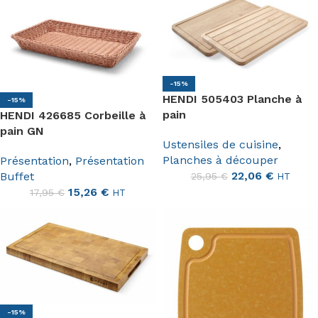
-15%
HENDI 505403 Planche à
-15%
pain
HENDI 426685 Corbeille à
pain GN
Ustensiles de cuisine
,
Planches à découper
Présentation
,
Présentation
22,06
€
Buffet
25,95
€
HT
15,26
€
17,95
€
HT
-15%