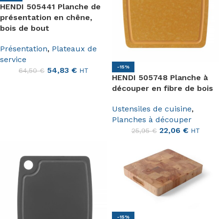
HENDI 505441 Planche de
présentation en chêne,
bois de bout
Présentation
,
Plateaux de
service
-15%
54,83
€
64,50
€
HT
HENDI 505748 Planche à
découper en fibre de bois
Ustensiles de cuisine
,
Planches à découper
22,06
€
25,95
€
HT
-15%