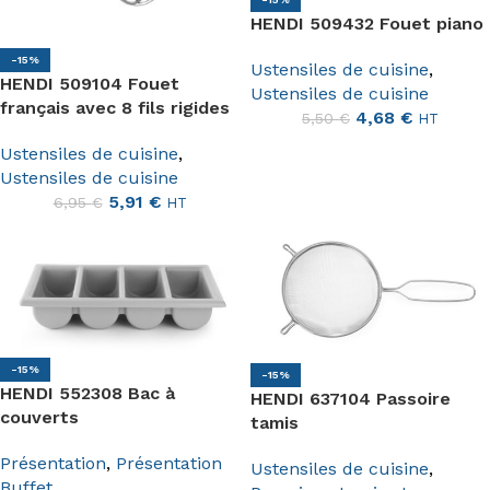
HENDI 509432 Fouet piano
-15%
Ustensiles de cuisine
,
HENDI 509104 Fouet
Ustensiles de cuisine
français avec 8 fils rigides
4,68
€
5,50
€
HT
Ustensiles de cuisine
,
Ustensiles de cuisine
5,91
€
6,95
€
HT
-15%
-15%
HENDI 552308 Bac à
HENDI 637104 Passoire
couverts
tamis
Présentation
,
Présentation
Ustensiles de cuisine
,
Buffet