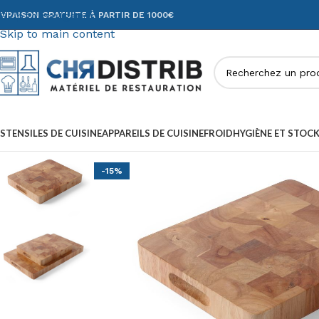
Skip to navigation
IVRAISON GRATUITE À PARTIR DE 1000€
Skip to main content
STENSILES DE CUISINE
APPAREILS DE CUISINE
FROID
HYGIÈNE ET STOC
-15%