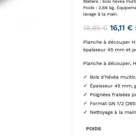
Matière : bois hévéa mul
Poids : 2,68 kg. Équipemen
lavage à la main.
16,11
€
18,95
€
Planche à découper HE
épaisseur 45 mm et po
Planche à découper, 
✓
Bois d’hévéa multi
✓
Épaisseur 45 mm, g
✓
Poignées fraisées p
✓
Format GN 1/2 (26
✓
Nettoyage à la mai
POIDS