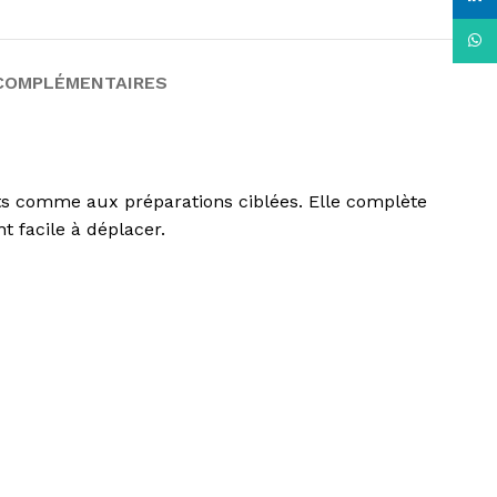
What
COMPLÉMENTAIRES
its comme aux préparations ciblées. Elle complète
t facile à déplacer.