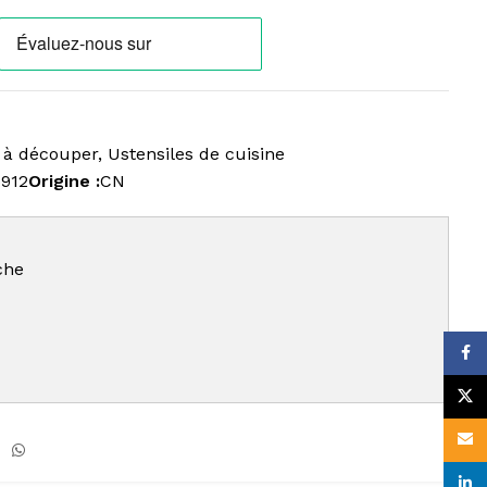
 à découper
,
Ustensiles de cuisine
6912
Origine :
CN
che
Face
X
Email
linke