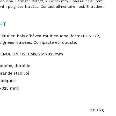
ticouche. Format : GN 1/2, 265x325 mm. Épaisseur : 45 mm.
t : poignées fraisées. Contact alimentaire : oui. Entretien :
HT
NDI en bois d’hévéa multicouche, format GN 1/2,
ignées fraisées. Compacte et robuste.
HENDI, GN 1/2, Bois, 265x325mm
couche, durable
rande stabilité
ratiques
5x325 mm)
n
2,69 kg