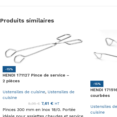
Produits similaires
-15%
HENDI 171127 Pince de service –
2 pièces
-15%
HENDI 171516
Ustensiles de cuisine
,
Ustensiles de
courbées
cuisine
7,61
€
8,95
€
HT
Ustensiles de
Pinces 300 mm en inox 18/0. Portée
cuisine
idéale pour assiettes chaudes et service