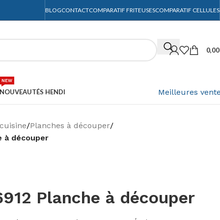
BLOG
CONTACT
COMPARATIF FRITEUSES
COMPARATIF CELLULES
0,0
NEW
Meilleures vent
NOUVEAUTÉS HENDI
cuisine
/
Planches à découper
/
e à découper
912 Planche à découper