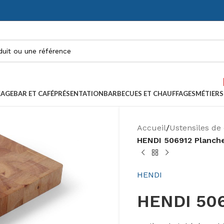
KAGE
BAR ET CAFÉ
PRÉSENTATION
BARBECUES ET CHAUFFAGES
MÉTIERS
Accueil
/
Ustensiles de 
HENDI 506912 Planch
HENDI
HENDI 506