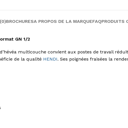
(0)
BROCHURES
A PROPOS DE LA MARQUE
FAQ
PRODUITS 
format GN 1/2
 d’hévéa multicouche convient aux postes de travail rédu
éficie de la qualité
HENDI
. Ses poignées fraisées la renden
s