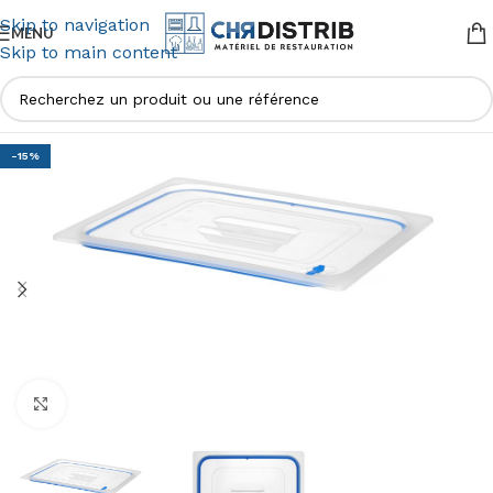
Skip to navigation
MENU
Skip to main content
-15%
Agrandir