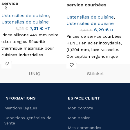
service
service courbées
Ustensiles de cuisine
,
Ustensiles de cuisine
,
Ustensiles de cuisine
Ustensiles de cuisine
7,01
€
8,25
€
HT
6,29
€
7,40
€
HT
Pince silicone 445 mm noire
Pinces de service courbées
ultra-longue. Sécurité
HENDI en acier inoxydable,
thermique maximale pour
(L)294 mm, lave-vaisselle.
cuisines industrielles.
Conception ergonomique
pour un service précis.
UNIQ
Stöckel
INFORMATIONS
ESPACE CLIENT
Mentions légales
Mon compte
Conditions générales de
Mon panier
vente
Mes commandes