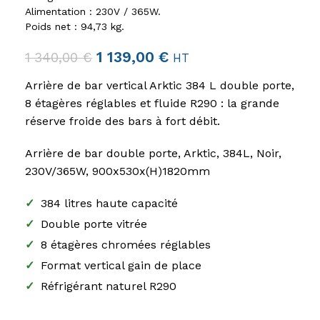
Alimentation : 230V / 365W.
Poids net : 94,73 kg.
1 139,00
€
1 340,00
€
HT
Arrière de bar vertical Arktic 384 L double porte,
8 étagères réglables et fluide R290 : la grande
réserve froide des bars à fort débit.
Arrière de bar double porte, Arktic, 384L, Noir,
230V/365W, 900x530x(H)1820mm
✓
384 litres haute capacité
✓
Double porte vitrée
✓
8 étagères chromées réglables
✓
Format vertical gain de place
✓
Réfrigérant naturel R290