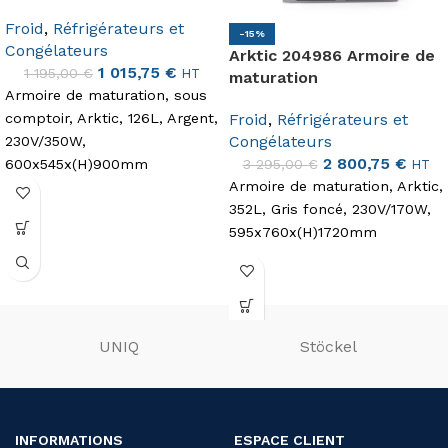
Froid
,
Réfrigérateurs et
-15%
Congélateurs
Arktic 204986 Armoire de
1 015,75
€
1 195,00
€
HT
maturation
Armoire de maturation, sous
Froid
,
Réfrigérateurs et
comptoir, Arktic, 126L, Argent,
Congélateurs
230V/350W,
2 800,75
€
3 295,00
€
600x545x(H)900mm
HT
Armoire de maturation, Arktic,
352L, Gris foncé, 230V/170W,
595x760x(H)1720mm
UNIQ
Stöckel
INFORMATIONS
ESPACE CLIENT