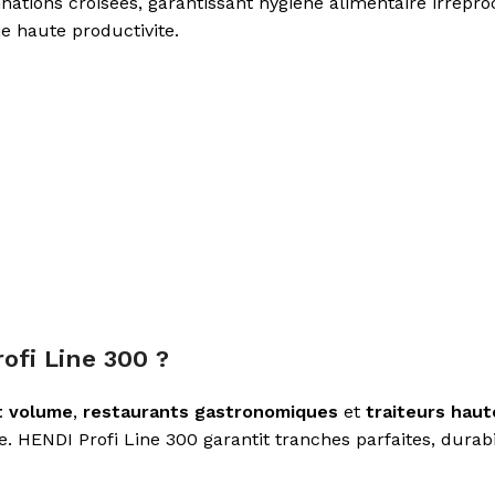
nations croisees, garantissant hygiene alimentaire irrepr
e haute productivite.
ofi Line 300 ?
t volume
,
restaurants gastronomiques
et
traiteurs hau
ENDI Profi Line 300 garantit tranches parfaites, durabili