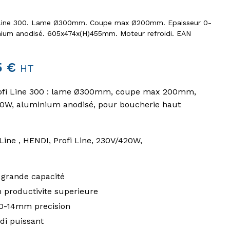
 Line 300. Lame Ø300mm. Coupe max Ø200mm. Epaisseur 0-
ium anodisé. 605x474x(H)455mm. Moteur refroidi. EAN
5
€
HT
ofi Line 300 : lame Ø300mm, coupe max 200mm,
0W, aluminium anodisé, pour boucherie haut
Line , HENDI, Profi Line, 230V/420W,
grande capacité
roductivite superieure
 0-14mm precision
di puissant