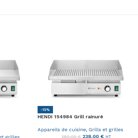
-15%
HENDI 154984 Grill rainuré
Appareils de cuisine
,
Grills et grilles
238,00
€
et grilles
280,00
€
HT