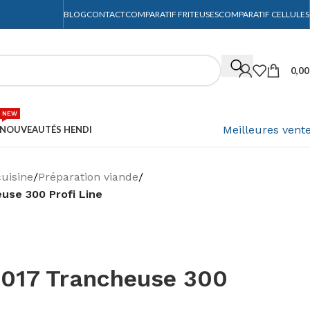
BLOG
CONTACT
COMPARATIF FRITEUSES
COMPARATIF CELLULES
0,0
NEW
Meilleures vent
NOUVEAUTÉS HENDI
cuisine
/
Préparation viande
/
use 300 Profi Line
017 Trancheuse 300