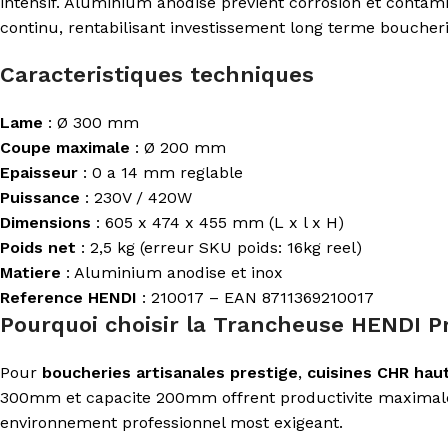
intensif. Aluminium anodise previent corrosion et contami
continu, rentabilisant investissement long terme boucheri
Caracteristiques techniques
Lame
: Ø 300 mm
Coupe maximale
: Ø 200 mm
Epaisseur
: 0 a 14 mm reglable
Puissance
: 230V / 420W
Dimensions
: 605 x 474 x 455 mm (L x l x H)
Poids net
: 2,5 kg (erreur SKU poids: 16kg reel)
Matiere
: Aluminium anodise et inox
Reference HENDI
: 210017 – EAN 8711369210017
Pourquoi choisir la Trancheuse HENDI Pr
Pour
boucheries artisanales prestige
,
cuisines CHR hau
300mm et capacite 200mm offrent productivite maximale. H
environnement professionnel most exigeant.