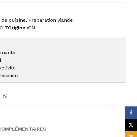
 de cuisine
,
Préparation viande
0017
Origine :
CN
rmante
i
tivite
ecision
Face
X
COMPLÉMENTAIRES