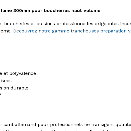
e lame 300mm pour boucheries haut volume
es boucheries et cuisines professionnelles exigeantes 
preme.
Decouvrez notre gamme trancheuses preparation v
e et polyvalence
cisees
osion durable
f
cant allemand pour professionnels ne transigent qualite