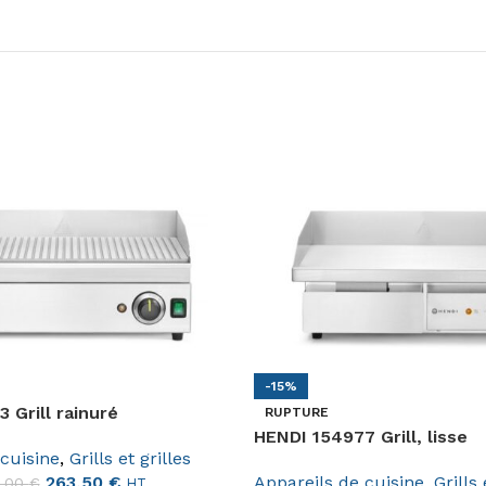
-15%
 Grill rainuré
RUPTURE
HENDI 154977 Grill, lisse
 cuisine
,
Grills et grilles
Appareils de cuisine
,
Grills 
263,50
€
0,00
€
HT