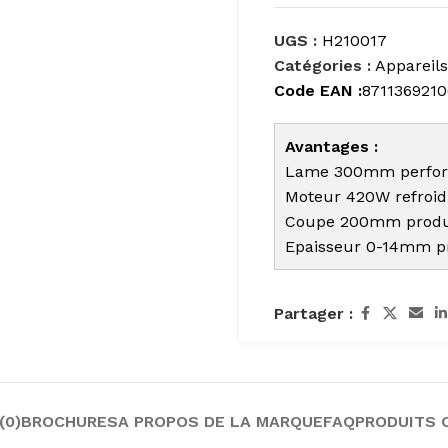
UGS :
H210017
Catégories :
Appareils
Code EAN :
871136921
Avantages :
Lame 300mm perfo
Moteur 420W refroid
Coupe 200mm produc
Epaisseur 0-14mm pr
Partager :
(0)
BROCHURES
A PROPOS DE LA MARQUE
FAQ
PRODUITS 