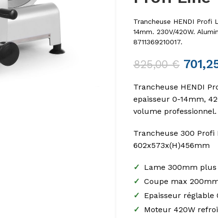
Trancheuse HENDI Profi
14mm. 230V/420W. Alumin
8711369210017.
701,2
825,00
€
Trancheuse HENDI Pr
epaisseur 0-14mm, 42
volume professionnel.
Trancheuse 300 Profi 
602x573x(H)456mm
✓
Lame 300mm plus 
✓
Coupe max 200mm p
✓
Epaisseur réglable
✓
Moteur 420W refroi