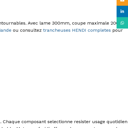
Email
linke
incontournables. Avec lame 300mm, coupe maximale 200mm
What
iande
ou consultez
trancheuses HENDI completes
pour
. Chaque composant selectionne resister usage quotidien