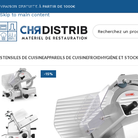
Skip to navigation
IVRAISON GRATUITE À PARTIR DE 1000€
Skip to main content
STENSILES DE CUISINE
APPAREILS DE CUISINE
FROID
HYGIÈNE ET STOC
-15%