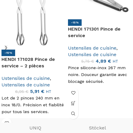
-15%
HENDI 171301 Pince de
service
Ustensiles de cuisine
,
-15%
Ustensiles de cuisine
HENDI 171028 Pince de
4,89
€
5,75
€
HT
service – 2 pièces
Pince silicone-inox 267 mm
noire. Douceur garantie avec
Ustensiles de cuisine
,
blocage sécurisé.
Ustensiles de cuisine
5,91
€
6,95
€
HT
Lot de 2 pinces 240 mm en
inox 18/0. Précision et fiabilité
pour tous les services.
UNIQ
Stöckel